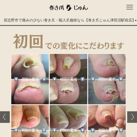
習志野市で痛みの少ない巻き爪・陥入爪施術なら【巻き爪じゅん津田沼駅前店】