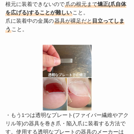
根元に装着できないので
爪の根元まで
矯正(爪自体
を広げる)することが難しい
こと。
爪に装着中の金属の
器具が裸足だと
目立ってしま
う
こと。
・もう1つは透明なプレート(ファイバー繊維やアク
リル等)の器具を巻き爪・陥入爪に装着する方法で
す。使用する透明なプレートの器具のメーカーは