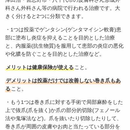
津田沼・習志野市・八千代市の皮膚科さん形成外
科さん外科さん等の病院で行われる治療です。大
きく分けると2つに分類できます。
・1つは投薬でゲンタシン(ゲンタマイシン軟膏)患
部に塗布し炎症を抑えることを目的とした治療
と、内服薬(抗生物質)を服用して患部の炎症の悪化
や化膿を防ぐことを目的とした治療など。
メリットは健康保険が使える
こと。
デメリットは投薬だけでは改善しない巻き爪もあ
る
こと。
・もう1つは巻き爪に対する手術で局部麻酔をした
上で抜爪(爪を抜く)か爪の部分的切除(フェノール
法や鬼塚法など)。爪を抜いたり切除したりして、
巻き爪が周囲の皮膚やお肉と当たっている部分を