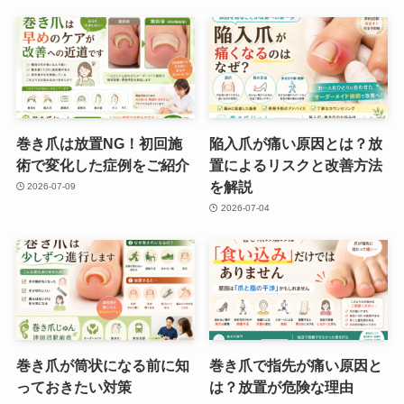
巻き爪は放置NG！初回施
陥入爪が痛い原因とは？放
術で変化した症例をご紹介
置によるリスクと改善方法
を解説
2026-07-09
2026-07-04
巻き爪が筒状になる前に知
巻き爪で指先が痛い原因と
っておきたい対策
は？放置が危険な理由